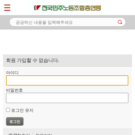
*
마이페이지
소개
<
소식
노동상담
자료
회원 가입할 수 없습니다.
부설기관
아이디
업무
비밀번호
로그인 유지