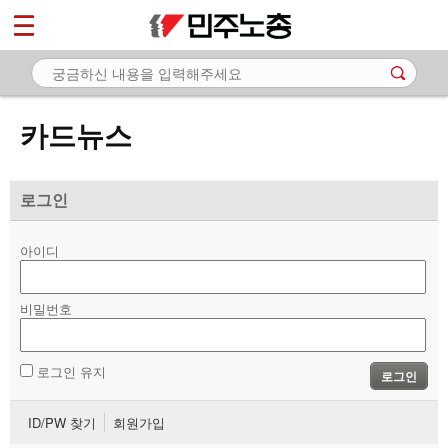
*
마이페이지
소개
<
소식
카드뉴스
노동상담
자료
로그인
- 문서자료
아이디
- 이미지자료
비밀번호
- 미디어자료
- 카드뉴스
로그인 유지
로그인
부설기관
ID/PW 찾기
회원가입
업무