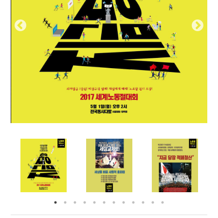
부설기관
업무
Prev
Nex
ious
t
Prev
Ne
ious
t