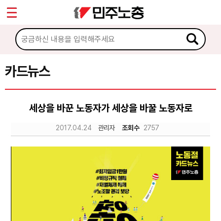
*
Sketchbook5, 스케치북5
마이페이지
소개
<
소식
카드뉴스
Sketchbook5, 스케치북5
노동상담
세상을 바꾼 노동자가 세상을 바꿀 노동자로
자료
2017.04.24
관리자
조회수
2757
문서자료
이미지자료
미디어자료
카드뉴스