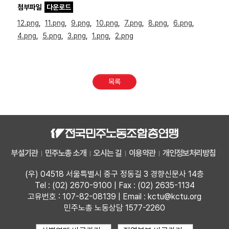
첨부파일
다운로드
12.png
,
11.png
,
9.png
,
10.png
,
7.png
,
8.png
,
6.png
,
4.png
,
5.png
,
3.png
,
1.png
,
2.png
목록
부설기관
민주노총 소개
오시는 길
이용약관
개인정보처리방침
(우) 04518 서울특별시 중구 정동길 3 경향신문사 14층
Tel : (02) 2670-9100 | Fax : (02) 2635-1134
고유번호 : 107-82-08139 | Email : kctu@kctu.org
민주노총 노동상담 1577-2260