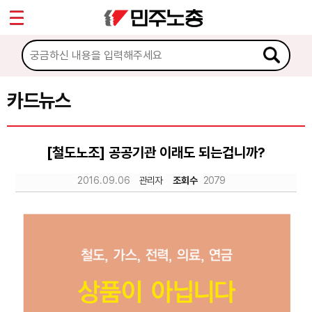
*
Sketchbook5, 스케치북5
마이페이지
소개
<
소식
카드뉴스
Sketchbook5, 스케치북5
노동상담
[철도노조] 공공기관 이래도 되는겁니까?
자료
2016.09.06
관리자
조회수
2079
문서자료
이미지자료
미디어자료
카드뉴스