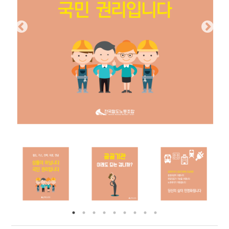
부설기관
업무
Prev
Nex
ious
t
Prev
Ne
ious
t