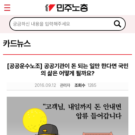
*
Sketchbook5, 스케치북5
마이페이지
소개
<
소식
카드뉴스
Sketchbook5, 스케치북5
노동상담
[공공운수노조] 공공기관이 돈 되는 일만 한다면 국민
의 삶은 어떻게 될까요?
자료
2016.09.12
관리자
조회수
1285
문서자료
이미지자료
미디어자료
카드뉴스