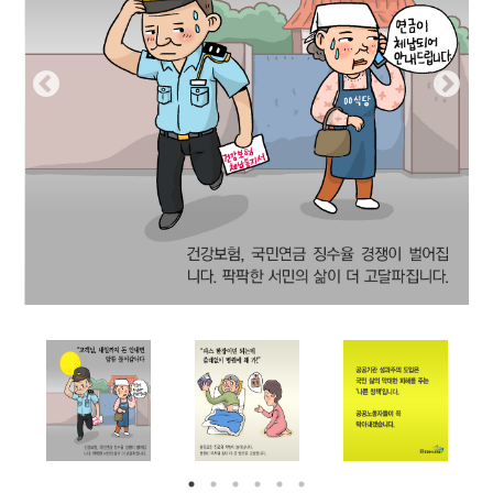
부설기관
업무
Prev
Nex
ious
t
Prev
Ne
ious
t