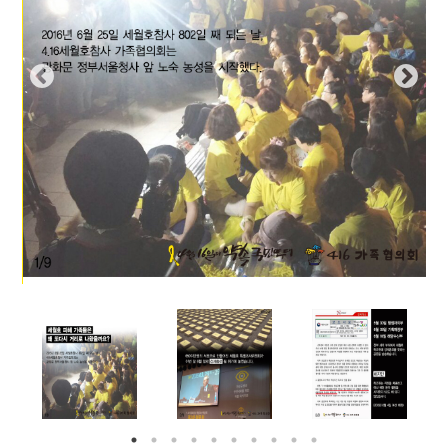
부설기관
업무
Prev
Nex
ious
t
Prev
Ne
ious
t