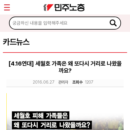
*
Sketchbook5, 스케치북5
마이페이지
소개
<
소식
카드뉴스
Sketchbook5, 스케치북5
노동상담
[4.16연대] 세월호 가족은 왜 또다시 거리로 나왔을
까요?
자료
2016.06.27
관리자
조회수
1207
문서자료
이미지자료
미디어자료
카드뉴스