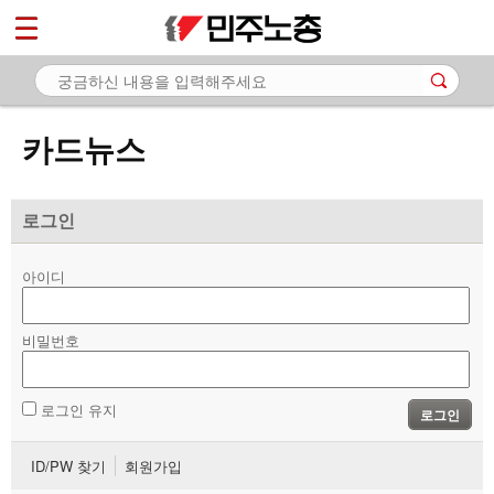
*
마이페이지
소개
<
소식
카드뉴스
노동상담
자료
로그인
- 문서자료
아이디
- 이미지자료
비밀번호
- 미디어자료
- 카드뉴스
로그인 유지
로그인
부설기관
ID/PW 찾기
회원가입
업무