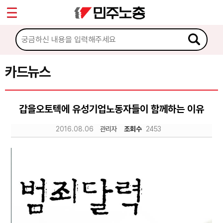
*
Sketchbook5, 스케치북5
마이페이지
소개
<
소식
카드뉴스
Sketchbook5, 스케치북5
노동상담
갑을오토텍에 유성기업노동자들이 함께하는 이유
자료
2016.08.06
관리자
조회수
2453
문서자료
이미지자료
미디어자료
카드뉴스