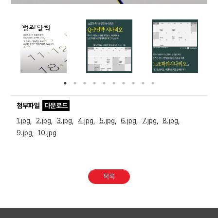
Prev
Ne
ious
t
첨부파일
다운로드
1.jpg
,
2.jpg
,
3.jpg
,
4.jpg
,
5.jpg
,
6.jpg
,
7.jpg
,
8.jpg
,
9.jpg
,
10.jpg
목록