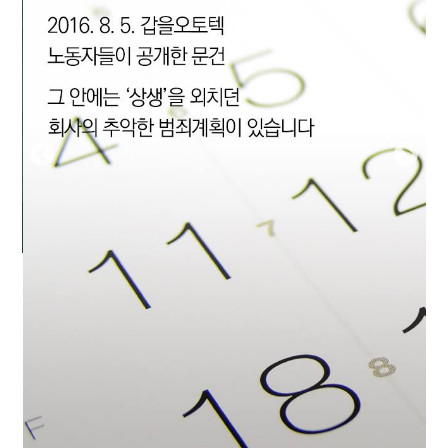
부설기관
업무
Prev
Nex
ious
t