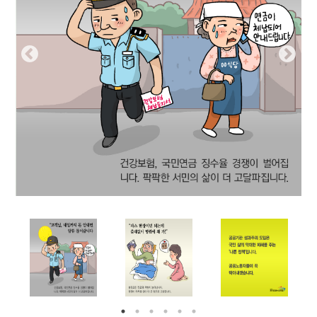
부설기관
업무
Prev
Nex
ious
t
Prev
Ne
ious
t