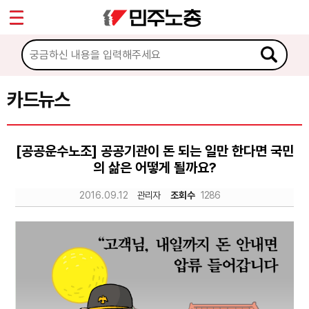
*
Sketchbook5, 스케치북5
마이페이지
소개
<
소식
카드뉴스
Sketchbook5, 스케치북5
노동상담
[공공운수노조] 공공기관이 돈 되는 일만 한다면 국민
의 삶은 어떻게 될까요?
자료
2016.09.12
관리자
조회수
1286
문서자료
이미지자료
미디어자료
카드뉴스