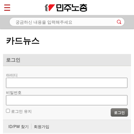
*
마이페이지
소개
<
소식
카드뉴스
노동상담
자료
로그인
- 문서자료
아이디
- 이미지자료
비밀번호
- 미디어자료
- 카드뉴스
로그인 유지
로그인
부설기관
ID/PW 찾기
회원가입
업무