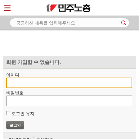
*
마이페이지
소개
<
소식
노동상담
자료
회원 가입할 수 없습니다.
부설기관
아이디
업무
비밀번호
로그인 유지