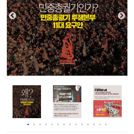
부설기관
업무
Prev
Nex
ious
t
Prev
Ne
ious
t