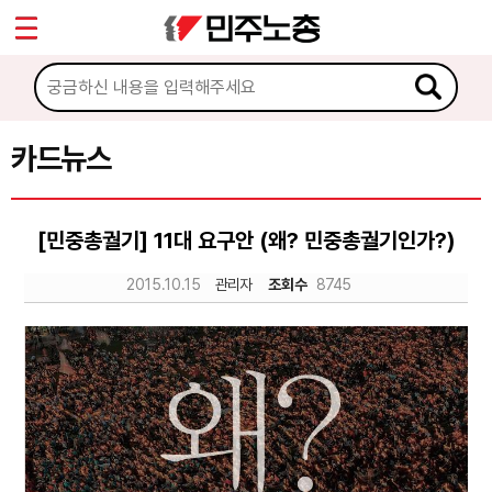
*
Sketchbook5, 스케치북5
마이페이지
소개
<
소식
카드뉴스
Sketchbook5, 스케치북5
노동상담
[민중총궐기] 11대 요구안 (왜? 민중총궐기인가?)
자료
2015.10.15
관리자
조회수
8745
문서자료
이미지자료
미디어자료
카드뉴스