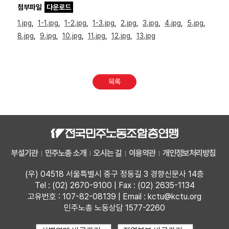
첨부파일
다운로드
1.jpg
,
1-1.jpg
,
1-2.jpg
,
1-3.jpg
,
2.jpg
,
3.jpg
,
4.jpg
,
5.jpg
,
8.jpg
,
9.jpg
,
10.jpg
,
11.jpg
,
12.jpg
,
13.jpg
목록
부설기관
민주노총 소개
오시는 길
이용약관
개인정보처리방침
(우) 04518 서울특별시 중구 정동길 3 경향신문사 14층
Tel : (02) 2670-9100 | Fax : (02) 2635-1134
고유번호 : 107-82-08139 | Email : kctu@kctu.org
민주노총 노동상담 1577-2260