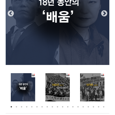
부설기관
업무
Prev
Nex
ious
t
Prev
Ne
ious
t