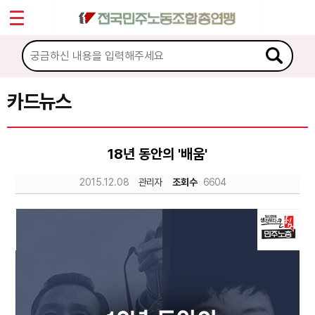
*
Sketchbook5, 스케치북5
마이페이지
소개
<
소식
카드뉴스
Sketchbook5, 스케치북5
노동상담
18년 동안의 '배움'
자료
2015.12.08
관리자
조회수
6604
문서자료
이미지자료
미디어자료
카드뉴스