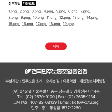
첨부파일
다운로드
1.png
,
2.png
,
3.png
,
4.png
,
5.png
,
6.png
,
7.png
,
8.png
,
9.png
,
10.png
,
11.png
,
12.png
,
13.png
,
14.png
,
15.png
,
16.png
,
17.png
,
18.png
,
19.png
목록
부설기관
민주노총 소개
오시는 길
이용약관
개인정보처리방침
(우) 04518 서울특별시 중구 정동길 3 경향신문사 14층
Tel : (02) 2670-9100 | Fax : (02) 2635-1134
고유번호 : 107-82-08139 | Email : kctu@kctu.org
민주노총 노동상담 1577-2260