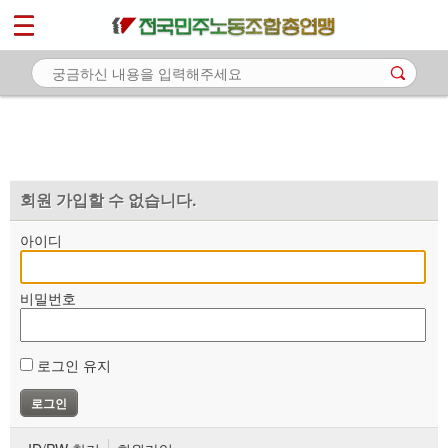
*
마이페이지
소개
<
소식
노동상담
자료
회원 가입할 수 없습니다.
부설기관
아이디
업무
비밀번호
로그인 유지