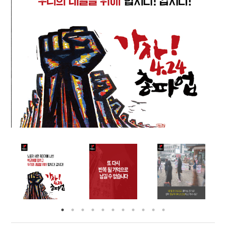
부설기관
업무
Prev
Nex
ious
t
Prev
Ne
ious
t