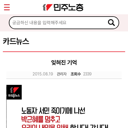
*
Sketchbook5, 스케치북5
마이페이지
소개
<
소식
카드뉴스
Sketchbook5, 스케치북5
노동상담
잊혀진 기억
자료
2015.08.19
관리자
조회수
2339
문서자료
이미지자료
미디어자료
카드뉴스