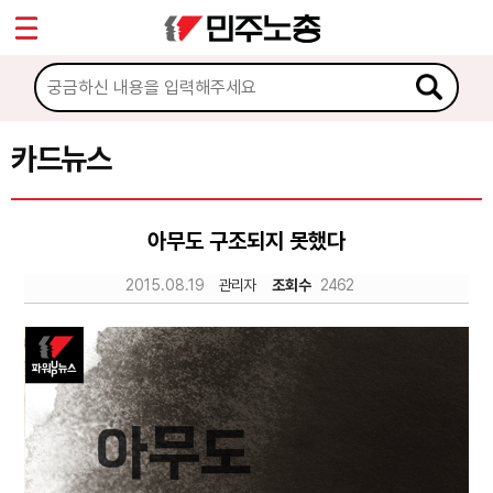
*
Sketchbook5, 스케치북5
마이페이지
소개
<
소식
카드뉴스
Sketchbook5, 스케치북5
노동상담
아무도 구조되지 못했다
자료
2015.08.19
관리자
조회수
2462
문서자료
이미지자료
미디어자료
카드뉴스