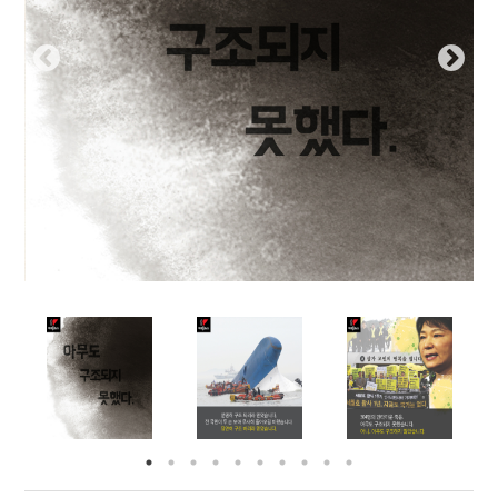
부설기관
업무
Prev
Nex
ious
t
Prev
Ne
ious
t