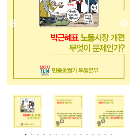
부설기관
업무
Prev
Nex
ious
t
Prev
Ne
ious
t