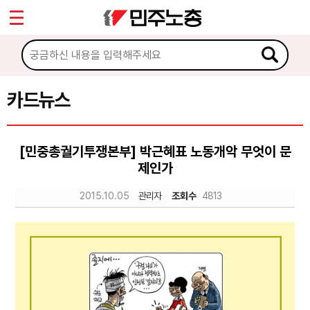
*
Sketchbook5, 스케치북5
마이페이지
소개
<
소식
카드뉴스
Sketchbook5, 스케치북5
노동상담
[민중총궐기투쟁본부] 박근혜표 노동개악 무엇이 문
제인가
자료
2015.10.05
관리자
조회수
4813
문서자료
이미지자료
미디어자료
카드뉴스