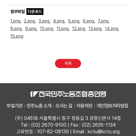
첨부파일
다운로드
1.png
,
2.png
,
3.png
,
4.png
,
5.png
,
6.png
,
7.png
,
8.png
,
9.png
,
10.png
,
11.png
,
12.png
,
13.png
,
14.png
,
15.png
목록
부설기관
민주노총 소개
오시는 길
이용약관
개인정보처리방침
(우) 04518 서울특별시 중구 정동길 3 경향신문사 14층
Tel : (02) 2670-9100 | Fax : (02) 2635-1134
고유번호 : 107-82-08139 | Email : kctu@kctu.org