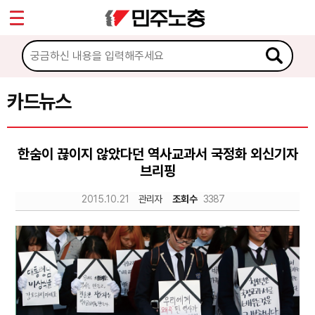
*
Sketchbook5, 스케치북5
마이페이지
소개
<
소식
카드뉴스
Sketchbook5, 스케치북5
노동상담
한숨이 끊이지 않았다던 역사교과서 국정화 외신기자
브리핑
자료
2015.10.21
관리자
조회수
3387
문서자료
이미지자료
미디어자료
카드뉴스