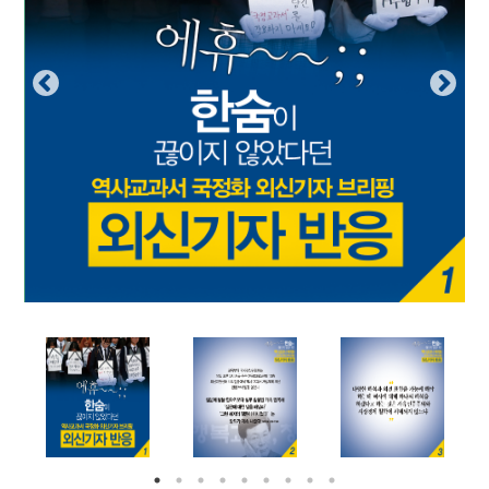
부설기관
업무
Prev
Nex
ious
t
Prev
Ne
ious
t