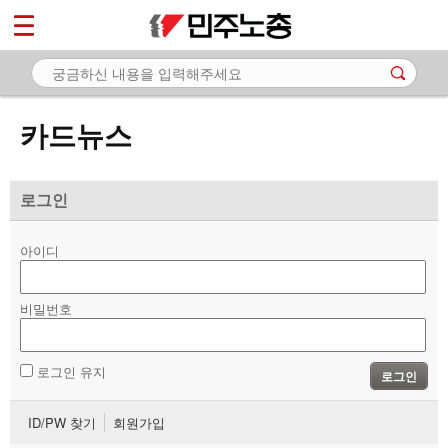
*
마이페이지
소개
<
소식
카드뉴스
노동상담
자료
로그인
- 문서자료
아이디
- 이미지자료
비밀번호
- 미디어자료
- 카드뉴스
로그인 유지
로그인
부설기관
ID/PW 찾기
회원가입
업무