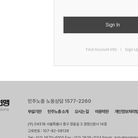
Sign In
Find Account Info
|
Sign U
민주노총 노동상담 1577-2260
부설기관
민주노총 소개
오시는 길
이용약관
개인정보처리
(우) 04518 서울특별시 중구 정동길 3 경향신문사 14층
고유번호 : 107-82-08139
Tel : (02) 2670-9100 Fax : (02) 2635-1134 Email : kctu@nodon