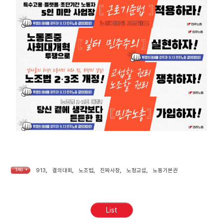
TAG •
913
,
결의대회
,
노조법
,
진짜사장
,
노정교섭
,
노동기본권
List