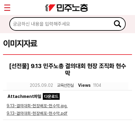
*
Sketchbook5, 스케치북5
마이페이지
소개
<
소식
이미지자료
Sketchbook5, 스케치북5
노동상담
[선전물] 9.13 민주노총 결의대회 현장 조직화 현수
막
자료
2025.09.02
교육선전실
Views
1104
문서자료
Attachment파일
다운로드
이미지자료
9.13-결의대회-현장배포-현수막.jpg
,
9.13-결의대회-현장배포-현수막.pdf
미디어자료
카드뉴스