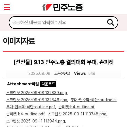
*
Sketchbook5, 스케치북5
마이페이지
소개
<
소식
이미지자료
Sketchbook5, 스케치북5
노동상담
[선전물] 9.13 민주노총 결의대회 무대, 손피켓
자료
2025.09.08
교육선전실
Views
549
Attachment파일
다운로드
문서자료
스크린샷 2025-09-08 132839.png
,
이미지자료
스크린샷 2025-09-08 132846.png
,
무대-현수막-하단-outline.ai
,
무대-현수막-하단-outline.pdf
,
손피켓-b4-outline.ai
,
미디어자료
손피켓-b4-outline.pdf
,
스크린샷 2025-09-11 113748.png
,
카드뉴스
스크린샷 2025-09-11 113944.png
,