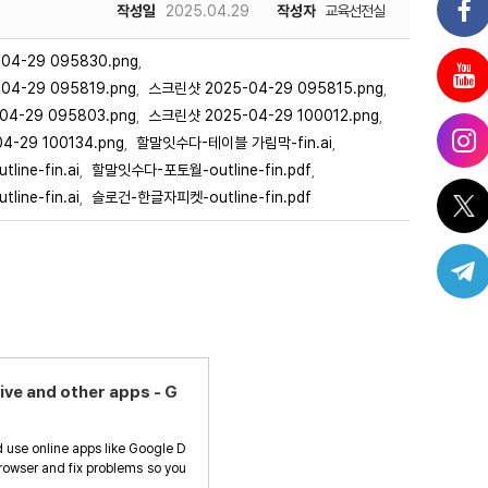
작성일
2025.04.29
작성자
교육선전실
04-29 095830.png
,
04-29 095819.png
스크린샷 2025-04-29 095815.png
,
,
4-29 095803.png
스크린샷 2025-04-29 100012.png
,
,
-29 100134.png
할말잇수다-테이블 가림막-fin.ai
,
,
ine-fin.ai
할말잇수다-포토월-outline-fin.pdf
,
,
ine-fin.ai
슬로건-한글자피켓-outline-fin.pdf
,
ve and other apps - G
d use online apps like Google D
browser and fix problems so you