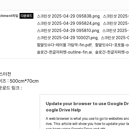
achment파일
다운로드
스크린샷 2025-04-29 095838.png
스크린샷 2025-
,
스크린샷 2025-04-29 095824.png
스크린샷 2025-
,
스크린샷 2025-04-29 095810.png
스크린샷 2025-0
,
스크린샷 2025-04-29 100021.png
스크린샷 2025-04
,
할말잇수다-테이블 가림막-fin.pdf
할말잇수다-포토월-outl
,
슬로건-한글자피켓-outline-fin.ai
슬로건-한글자피켓-outl
,
포스터전
이즈 : 500cm*70cm
운로드 링크 :
Update your browser to use Google Dri
oogle Drive Help
A web browser is what you use to go to websites an
rive. This article will show you how to update your 