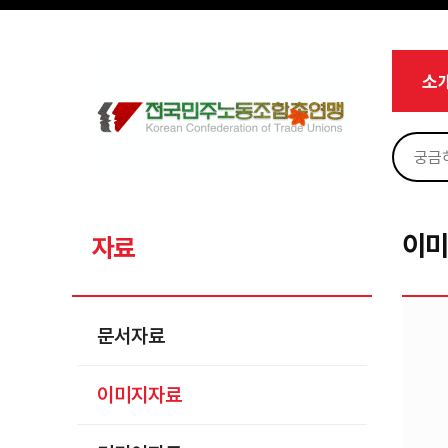
Skip to menu
Sign In
Sign Up
Sketchbook5, 스케치북5
마이페이지
소개
소
<
소식
노동상담
Sketchbook5, 스케치북5
자료
문서자료
이
자료
이미지자료
미디어자료
문서자료
카드뉴스
이미지자료
부설기관
업무