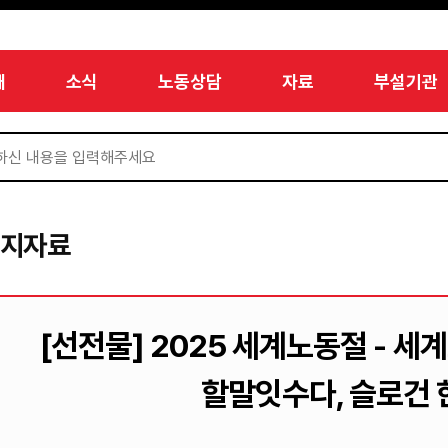
개
소식
노동상담
자료
부설기관
미지자료
[선전물] 2025 세계노동절 - 세
할말잇수다, 슬로건 