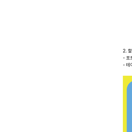
2.
- 포
- 테