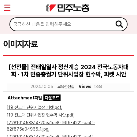
*
Sketchbook5, 스케치북5
마이페이지
소개
<
소식
이미지자료
Sketchbook5, 스케치북5
노동상담
[선전물] 전태일열사 정신계승 2024 전국노동자대
회 · 1차 민중총궐기 단위사업장 현수막, 피켓 시안
자료
2024.10.05
교육선전실
Views
1334
문서자료
Attachment파일
다운로드
이미지자료
119 전노대 단위사업장 피켓.pdf
,
119 전노대 단위사업장 현수막 시안.pdf
,
미디어자료
1728101458814-20ea1ce8-f6f9-4221-aa4f-
카드뉴스
82f875a04965_1.jpg
,
1728101458814-20ea1ce8-f6f9-4221-aa4f-