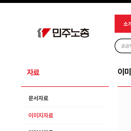
Skip to menu
Sign In
Sign Up
Sketchbook5, 스케치북5
마이페이지
소개
소
<
소식
노동상담
Sketchbook5, 스케치북5
자료
문서자료
이
자료
이미지자료
미디어자료
문서자료
카드뉴스
이미지자료
부설기관
업무