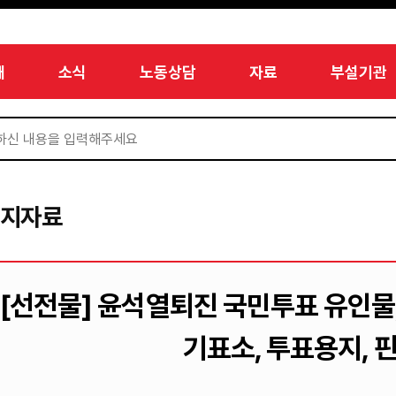
개
소식
노동상담
자료
부설기관
미지자료
[선전물] 윤석열퇴진 국민투표 유인물, 
기표소, 투표용지, 