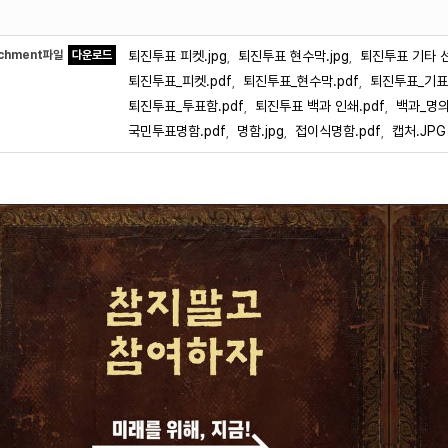
achment파일
다운로드
퇴진투표 피켓.jpg
퇴진투표 현수막.jpg
퇴진투표 기타 선
,
,
퇴진투표_피켓.pdf
퇴진투표_현수막.pdf
퇴진투표_기표소
,
,
퇴진투표_투표함.pdf
퇴진투표 백과 인쇄.pdf
백과_명의
,
,
국민투표명함.pdf
명함.jpg
접이식명함.pdf
캡처.JPG
,
,
,