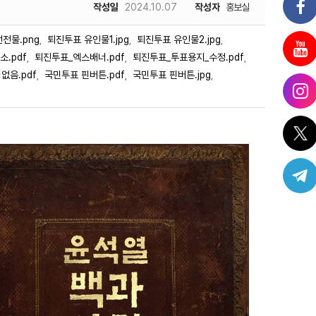
작성일
2024.10.07
작성자
홍보실
전물.png
퇴진투표 유인물1.jpg
퇴진투표 유인물2.jpg
,
,
,
.pdf
퇴진투표_엑스배너.pdf
퇴진투표_투표용지_수정.pdf
,
,
,
없음.pdf
국민투표 핀버튼.pdf
국민투표 핀버튼.jpg
,
,
,