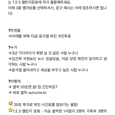
는
1·2·3 챌린지운동에 적극 활용해주세요.
부설기관
아래 3종 웹자보를 선택하셔서, 문구 예시는 아래 참조하시면 됩니
다!
업무
❓무엇을
=>미래를 위해 지금! 윤석열 퇴진 국민투표
❓누가
=>3년 기다리다가 화병 날 것 같은 사람 누구나
=>김건희 국정농단 뉴스 징글징글, 지금 당장 퇴진이 답이라고 생
각하는 사람 누구나
=>윤석열 끌어내리고 세상을 바꾸고 싶은 사람 누구나
❓어떻게
=> 클릭 20초면 끝! 참 간단하죠?
=> 바로 클릭 outvote.kr
20초 투자로 퇴진 시간표를 앞당기는 꿀팁!
1.2.3 챌린지 운동 : 지금 클릭한 1사람이 2명의 가족과 3명의