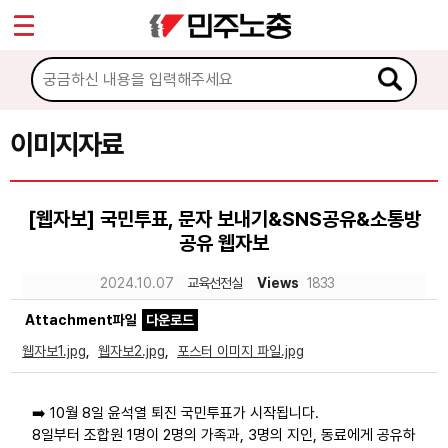
*
Sketchbook5, 스케치북5
마이페이지
소개
<
소식
이미지자료
Sketchbook5, 스케치북5
노동상담
[웹자보] 국민투표, 문자 보내기&SNS공유&소통방
공유 웹자보
자료
2024.10.07
교육선전실
Views
1833
문서자료
Attachment파일
다운로드
이미지자료
웹자보1.jpg
,
웹자보2.jpg
,
포스터 이미지 파일.jpg
미디어자료
➡️ 10월 8일 윤석열 퇴진 국민투표가 시작됩니다.
카드뉴스
8일부터 조합원 1명이 2명의 가족과, 3명의 지인, 동료에게 공유하