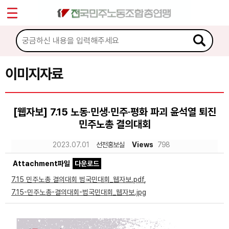
*
Sketchbook5, 스케치북5
마이페이지
소개
<
소식
이미지자료
Sketchbook5, 스케치북5
노동상담
[웹자보] 7.15 노동·민생·민주·평화 파괴 윤석열 퇴진
민주노총 결의대회
자료
2023.07.01
선전홍보실
Views
798
문서자료
Attachment파일
다운로드
이미지자료
7.15 민주노총 결의대회 범국민대회_웹자보.pdf
,
7.15-민주노총-결의대회-범국민대회_웹자보.jpg
미디어자료
카드뉴스