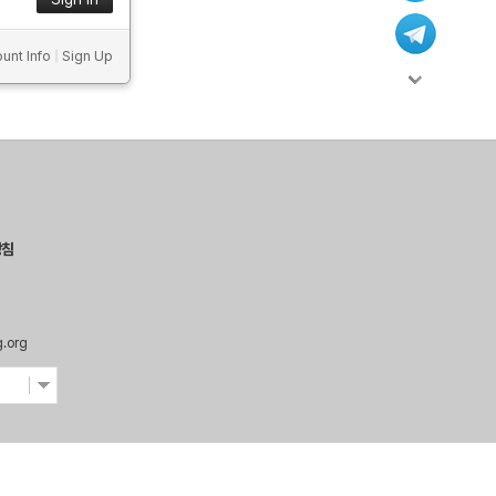
unt Info
|
Sign Up
방침
g.org