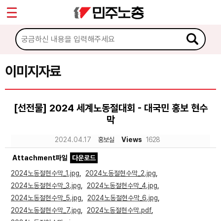
*
Sketchbook5, 스케치북5
마이페이지
소개
<
소식
이미지자료
Sketchbook5, 스케치북5
노동상담
[선전물] 2024 세계노동절대회 - 대국민 홍보 현수
막
자료
2024.04.17
홍보실
Views
1628
문서자료
Attachment파일
다운로드
이미지자료
2024노동절현수막_1.jpg
,
2024노동절현수막_2.jpg
,
2024노동절현수막_3.jpg
,
2024노동절현수막_4.jpg
,
미디어자료
2024노동절현수막_5.jpg
,
2024노동절현수막_6.jpg
,
카드뉴스
2024노동절현수막_7.jpg
,
2024노동절현수막.pdf
,