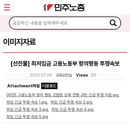
*
Sketchbook5, 스케치북5
마이페이지
소개
<
소식
이미지자료
Sketchbook5, 스케치북5
노동상담
[선전물] 최저임금 고용노동부 항의행동 투쟁속보
자료
2024.07.09
교육선전실
Views
213
Attachment파일
다운로드
문서자료
0626 고용노동부 항의 행동 조합원 강제 연행 규탄 긴급 투쟁 지침.jpg
,
이미지자료
최임 긴급 투쟁 속보 1.jpg
,
최임 긴급 투쟁 속보 2.jpg
,
최임 긴급 투쟁 속보 3.jpg
,
최임 긴급 투쟁 속보 4.jpg
,
미디어자료
최임 긴급 투쟁 속보 5.jpg
카드뉴스