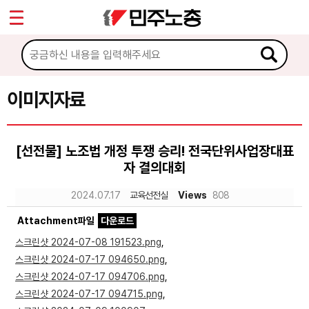
*
Sketchbook5, 스케치북5
마이페이지
소개
<
소식
이미지자료
Sketchbook5, 스케치북5
노동상담
[선전물] 노조법 개정 투쟁 승리! 전국단위사업장대표
자 결의대회
자료
2024.07.17
교육선전실
Views
808
문서자료
Attachment파일
다운로드
이미지자료
스크린샷 2024-07-08 191523.png
,
스크린샷 2024-07-17 094650.png
,
미디어자료
스크린샷 2024-07-17 094706.png
,
카드뉴스
스크린샷 2024-07-17 094715.png
,