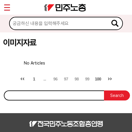
*
Sketchbook5, 스케치북5
마이페이지
소개
<
소식
이미지자료
Sketchbook5, 스케치북5
노동상담
No Articles
자료
1
...
96
97
98
99
100
문서자료
Search
이미지자료
미디어자료
카드뉴스