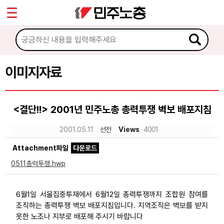
*
Sketchbook5, 스케치북5
마이페이지
소개
<
소식
이미지자료
Sketchbook5, 스케치북5
노동상담
<결단!!> 2001년 민주노총 총력투쟁 벽보 배포지침
자료
2001.05.11
선전
Views
4001
Attachment파일
다운로드
문서자료
0511총력투쟁.hwp
이미지자료
미디어자료
6월1일 서울집중투재에서 6월12일 총력투쟁까지 조합원 참여를
조직하는 총력투쟁 벽보 배포지침입니다. 지역조직은 벽보를 받지
카드뉴스
못한 노조나 지부로 배포해 주시기 바랍니다