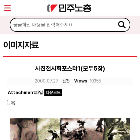
*
Sketchbook5, 스케치북5
마이페이지
소개
<
소식
이미지자료
Sketchbook5, 스케치북5
노동상담
사진전시회포스터1(모두5장)
자료
2000.07.27
선전
Views
10355
Attachment파일
다운로드
문서자료
1.jpg
이미지자료
미디어자료
카드뉴스