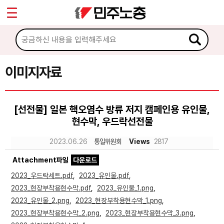
*
Sketchbook5, 스케치북5
마이페이지
소개
<
소식
이미지자료
Sketchbook5, 스케치북5
노동상담
[선전물] 일본 핵오염수 방류 저지 캠페인용 유인물,
현수막, 우드락선전물
자료
2023.06.26
통일위원회
Views
2817
문서자료
Attachment파일
다운로드
이미지자료
2023_우드락세트.pdf
,
2023_유인물.pdf
,
2023_현장부착용현수막.pdf
,
2023_유인물_1.png
,
미디어자료
2023_유인물_2.png
,
2023_현장부착용현수막_1.png
,
카드뉴스
2023_현장부착용현수막_2.png
,
2023_현장부착용현수막_3.png
,