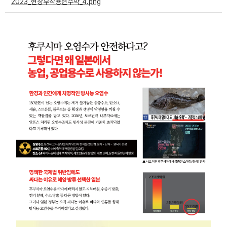
2023_현장부착용현수막_4.png
부설기관
업무