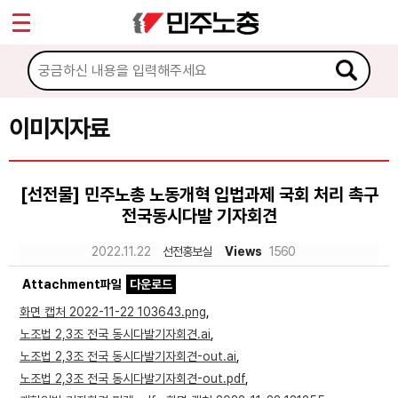
*
Sketchbook5, 스케치북5
마이페이지
소개
<
소식
이미지자료
Sketchbook5, 스케치북5
노동상담
[선전물] 민주노총 노동개혁 입법과제 국회 처리 촉구
전국동시다발 기자회견
자료
2022.11.22
선전홍보실
Views
1560
문서자료
Attachment파일
다운로드
이미지자료
화면 캡처 2022-11-22 103643.png
,
노조법 2,3조 전국 동시다발기자회견.ai
,
미디어자료
노조법 2,3조 전국 동시다발기자회견-out.ai
,
카드뉴스
노조법 2,3조 전국 동시다발기자회견-out.pdf
,