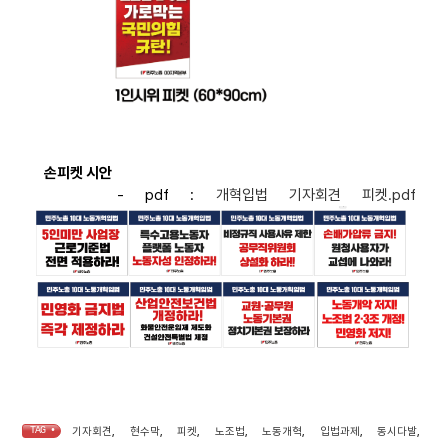
손피켓 시안
- pdf :
개혁입법 기자회견 피켓.pdf
TAG •
기자회견
,
현수막
,
피켓
,
노조법
,
노동개혁
,
입법과제
,
동시다발
,