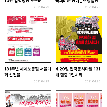
10만 입법청원 포스터
국회비준 반대 _ 현장실천
부설기관
유인물
2021.04.29
2021.04.29
업무
131주년 세계노동절 서울대
4.29일 전국동시다발 131
회 선전물
개 집중 1인시위
2021.04.29
2021.04.26