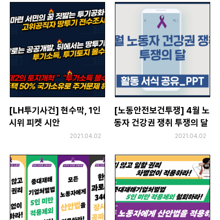
[LH투기사건] 현수막, 1인
[노동안전보건투쟁] 4월 노
시위 피켓 시안
동자 건강권 쟁취 투쟁의 달
_활동 소식 웹자보 서식
2021.04.02
2021.04.02