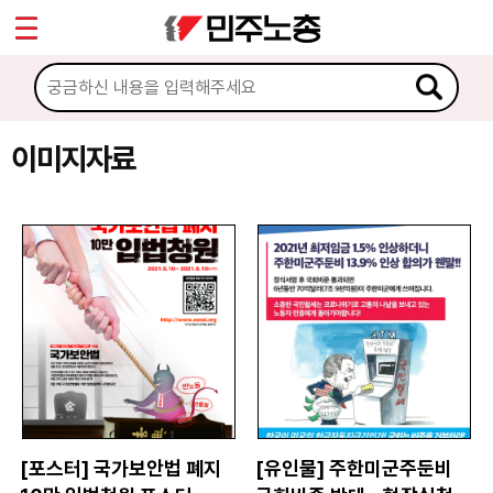
*
Sketchbook5, 스케치북5
마이페이지
소개
<
소식
이미지자료
Sketchbook5, 스케치북5
노동상담
자료
문서자료
이미지자료
미디어자료
카드뉴스
[포스터] 국가보안법 폐지
[유인물] 주한미군주둔비