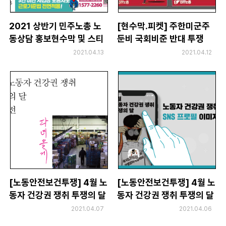
2021 상반기 민주노총 노
[현수막.피켓] 주한미군주
동상담 홍보현수막 및 스티
둔비 국회비준 반대 투쟁
커 시안
2021.04.13
2021.04.12
[노동안전보건투쟁] 4월 노
[노동안전보건투쟁] 4월 노
동자 건강권 쟁취 투쟁의 달
동자 건강권 쟁취 투쟁의 달
사진전_파일 공유
_SNS 프로필 이미지(다운
2021.04.07
2021.04.06
로드)