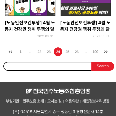
[노동안전보건투쟁] 4월 노
[노동안전보건투쟁] 4월 노
동자 건강권 쟁취 투쟁의 달
동자 건강권 쟁취 투쟁의 달
_배너 시안
_전 사업장 게시용 현수막
2021.03.31
2021.03.31
시안
1
...
22
23
24
25
26
...
100
Search
부설기관
민주노총 소개
오시는 길
이용약관
개인정보처리방침
(우) 04518 서울특별시 중구 정동길 3 경향신문사 14층