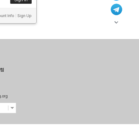
unt Info
|
Sign Up
방침
g.org