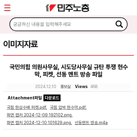
*
Sketchbook5, 스케치북5
마이페이지
소개
<
소식
이미지자료
Sketchbook5, 스케치북5
노동상담
국민의힘 의원사무실, 시도당사무실 규탄 투쟁 현수
막, 피켓, 선동 멘트 방송 파일
자료
2024.12.10
홍보실
Views
468
문서자료
Attachment파일
다운로드
이미지자료
국힘 현상수배 피켓.pdf
,
국힘 압박 현수막.pdf
,
화면 캡처 2024-12-09 192102.png
,
미디어자료
화면 캡처 2024-12-10 101629.png
,
선동멘트 방송.m4a
카드뉴스