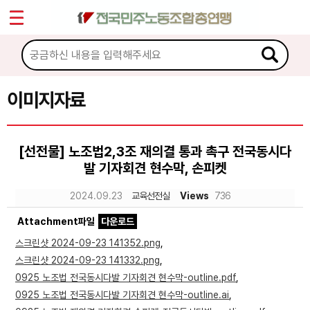
*
Sketchbook5, 스케치북5
마이페이지
소개
<
소식
이미지자료
Sketchbook5, 스케치북5
노동상담
[선전물] 노조법2,3조 재의결 통과 촉구 전국동시다
발 기자회견 현수막, 손피켓
자료
2024.09.23
교육선전실
Views
736
문서자료
Attachment파일
다운로드
이미지자료
스크린샷 2024-09-23 141352.png
,
스크린샷 2024-09-23 141332.png
,
미디어자료
0925 노조법 전국동시다발 기자회견 현수막-outline.pdf
,
카드뉴스
0925 노조법 전국동시다발 기자회견 현수막-outline.ai
,