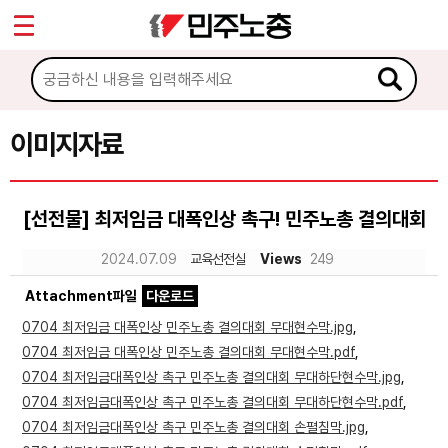
*
Sketchbook5, 스케치북5
마이페이지
소개
<
소식
이미지자료
Sketchbook5, 스케치북5
노동상담
[선전물] 최저임금 대폭인상 촉구! 민주노총 결의대회
자료
2024.07.09
교육선전실
Views
249
Attachment파일
다운로드
문서자료
0704 최저임금 대폭인상 민주노총 결의대회 무대현수막.jpg
,
이미지자료
0704 최저임금 대폭인상 민주노총 결의대회 무대현수막.pdf
,
0704 최저임금대폭인상 촉구 민주노총 결의대회 무대하단현수막.jpg
,
미디어자료
0704 최저임금대폭인상 촉구 민주노총 결의대회 무대하단현수막.pdf
,
카드뉴스
0704 최저임금대폭인상 촉구 민주노총 결의대회 손펼침막.jpg
,