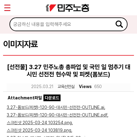
*
Sketchbook5, 스케치북5
마이페이지
소개
<
소식
이미지자료
Sketchbook5, 스케치북5
노동상담
[선전물] 3.27 민주노총 총파업 및 국민 일 멈추기 대
시민 선전전 현수막 및 피켓(폼보드)
자료
2025.03.21
교육선전실
Views
650
문서자료
Attachment파일
다운로드
이미지자료
3.27-폼보드(피켓)-120-90-대시민-선전전-OUTLINE.ai
,
3.27-폼보드(피켓)-120-90-대시민-선전전-OUTLINE.pdf
,
미디어자료
스크린샷 2025-03-24 103254.png
,
카드뉴스
스크린샷 2025-03-24 103819.png
,