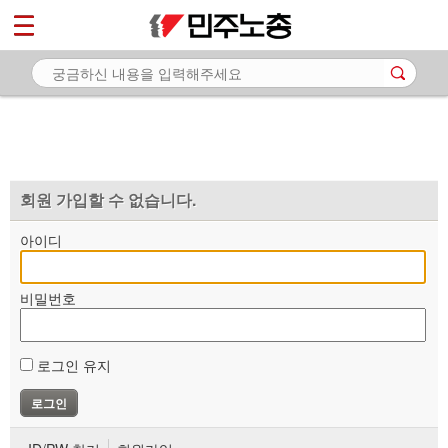
*
마이페이지
소개
<
소식
노동상담
자료
회원 가입할 수 없습니다.
부설기관
아이디
업무
비밀번호
로그인 유지