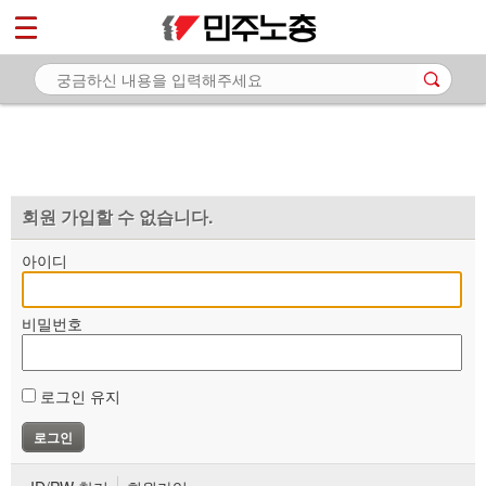
*
마이페이지
소개
<
소식
노동상담
자료
회원 가입할 수 없습니다.
부설기관
아이디
업무
비밀번호
로그인 유지