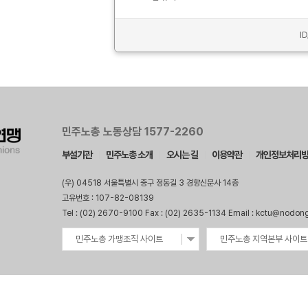
I
민주노총 노동상담 1577-2260
부설기관
민주노총 소개
오시는 길
이용약관
개인정보처리
(우) 04518 서울특별시 중구 정동길 3 경향신문사 14층
고유번호 : 107-82-08139
Tel : (02) 2670-9100 Fax : (02) 2635-1134 Email : kctu@nodon
민주노총 가맹조직 사이트
민주노총 지역본부 사이트