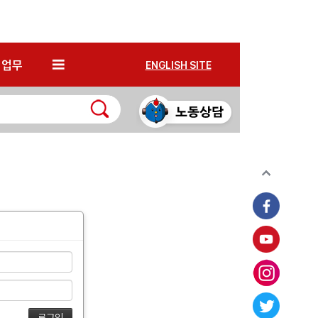
*
업무
ENGLISH SITE