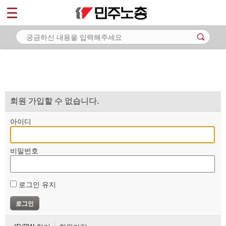
*
마이페이지
소개
<
소식
노동상담
자료
회원 가입할 수 없습니다.
부설기관
아이디
업무
비밀번호
로그인 유지