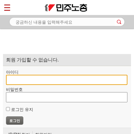
*
마이페이지
소개
<
소식
노동상담
자료
회원 가입할 수 없습니다.
부설기관
아이디
업무
비밀번호
로그인 유지