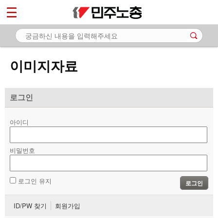
*
마이페이지
소개
<
소식
이미지자료
노동상담
자료
로그인
- 문서자료
아이디
- 이미지자료
비밀번호
- 미디어자료
- 카드뉴스
로그인 유지
로그인
부설기관
ID/PW 찾기
회원가입
업무