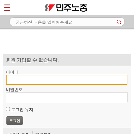
*
마이페이지
소개
<
소식
노동상담
자료
회원 가입할 수 없습니다.
부설기관
아이디
업무
비밀번호
로그인 유지