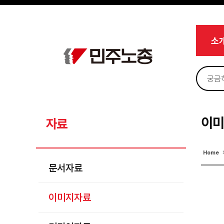
메뉴 건너뛰기
로그인
회원가입
마이페이지
소개
소
<
소식
노동상담
자료
문서자료
이
자료
이미지자료
Home
미디어자료
문서자료
카드뉴스
이미지자료
부설기관
업무