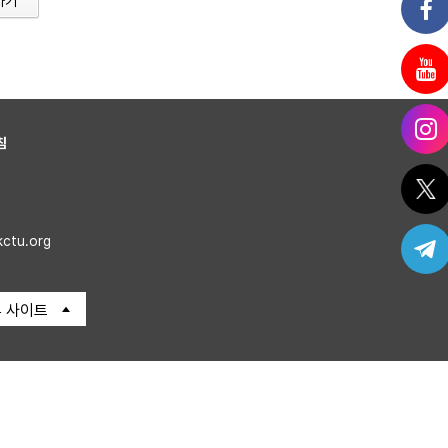
가기
침
kctu.org
 사이트